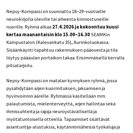
Nepsy-Kompassi on suunnattu 18–29-vuotiaille
neurokirjolla oleville tai aiheesta kiinnostuneille
nuorille. Ryhmä alkaa
27.4.2026 ja kokoontuu kuusi
kertaa maanantaisin klo 15.00–16.30
SEAMKin
Kampustalon (Kalevankatu 35), Aurinkoluokassa.
Sisäänkäynti tapahtuu rakennuksen pääovesta ja tila
löytyy pääaulan portaikon takaa. Ensimmäisellä kerralla
pitsatarjoilu.
Nepsy-Kompassi on matalan kynnyksen ryhmä, jossa
pysähdytään arjen kuormituksen, jaksamisen ja
hyvinvoinnin äärelle. Ryhmässä käsitellään mm.
palautumista, mielenterveyttä, arjen hallintaa sekä
ihmissuhteita ja rajoja neuroystävällisellä ja
myötätuntoisella otteella. Tapaamiset sisältävät
asiantuntija-alustuksia, käytännönläheisiä työkaluja ja