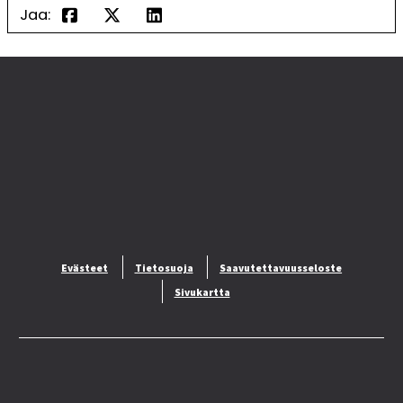
Jaa:
Evästeet
Tietosuoja
Saavutettavuusseloste
Sivukartta