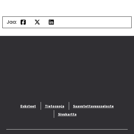
Jaa:
Evästeet
Tietosuoja
Saavutettavuusseloste
Sivukartta