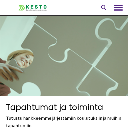
Siirry
sisältöön
Avaa
Tapahtumat ja toiminta
Tutustu hankkeemme järjestämiin koulutuksiin ja muihin
tapahtumiin.