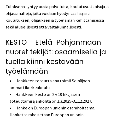
Tuloksena syntyy uusia palveluita, koulutusratkaisuja ja
ohjausmalleja, joita voidaan hyödyntää laajasti
koulutuksen, ohjauksen ja työelämän kehittämisessä
sekä alueellisesti että valtakunnallisesti.
KESTO – Etelä-Pohjanmaan
nuoret tekijät: osaamisella ja
tuella kiinni kestävään
työelämään
Hankkeen toteuttajana toimii Seinäjoen
ammattikorkeakoulu.
Hankkeen kesto on 2 v 10 kk, ja sen
toteuttamisajankohta on 1.3.2025-31.12.2027.
Hanke on Euroopan unionin osarahoittama.
Hanketta rahoitetaan Euroopan unionin