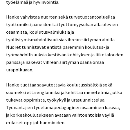
työelämää ja hyvinvointia.
Hanke vahvistaa nuorten sekä turvetuotantoalueilta
työttömiksi jääneiden tai työttömyysuhan alla olevien
osaamista, koulutusvalmiuksia ja
työllistymismahdollisuuksia vihreän siirtymän aloilla.
Nuoret tunnistavat entistä paremmin koulutus- ja
työmahdollisuuksia kestävän kehityksen ja liiketalouden
parissa ja näkevät vihreän siirtymän osana omaa
urapolkuaan.
Hanke tuottaa saavutettavia koulutussisältöjä sekä
suomeksi että englanniksi ja kehittää menetelmiä, jotka
tukevat oppimista, työkykyä ja urasuunnittelua.
Työnantajien työelämäpedagoginen osaaminen kasvaa,
ja korkeakoulutukseen avataan vaihtoehtoisia väyliä
erilaiset oppijat huomioiden.