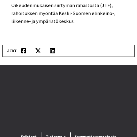
Oikeudenmukaisen siirtymän rahastosta (JTF),
rahoituksen myöntää Keski-Suomen elinkeino-,
liikenne- ja ympäristökeskus.
Jaa:
Evästeet
Tietosuoja
Saavutettavuusseloste