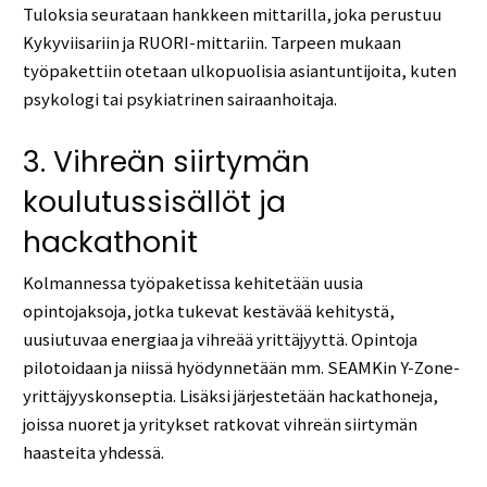
Tuloksia seurataan hankkeen mittarilla, joka perustuu
Kykyviisariin ja RUORI-mittariin. Tarpeen mukaan
työpakettiin otetaan ulkopuolisia asiantuntijoita, kuten
psykologi tai psykiatrinen sairaanhoitaja.
3. Vihreän siirtymän
koulutussisällöt ja
hackathonit
Kolmannessa työpaketissa kehitetään uusia
opintojaksoja, jotka tukevat kestävää kehitystä,
uusiutuvaa energiaa ja vihreää yrittäjyyttä. Opintoja
pilotoidaan ja niissä hyödynnetään mm. SEAMKin Y-Zone-
yrittäjyyskonseptia. Lisäksi järjestetään hackathoneja,
joissa nuoret ja yritykset ratkovat vihreän siirtymän
haasteita yhdessä.