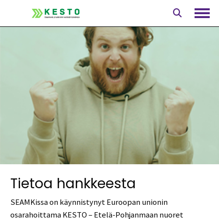
Siirry
sisältöön
Avaa
Tietoa hankkeesta
SEAMKissa on käynnistynyt Euroopan unionin
osarahoittama KESTO – Etelä-Pohjanmaan nuoret