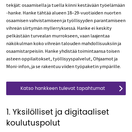
tekijät: osaamisella ja tuella kiinni kestävään työelämään
-hanke. Hanke tähtää alueen 18–29-vuotiaiden nuorten
osaamisen vahvistamiseen ja työllisyyden parantamiseen
vihreän siirtymän myllerryksessä. Hanke ei keskity
pelkästään turvealan murrokseen, vaan laajentaa
näkökulman koko vihreän talouden mahdollisuuksiin ja
osaamistarpeisiin. Hanke yhdistää toimintaansa toisen
asteen oppilaitokset, työllisyyspalvelut, Ohjaamot ja
Moni-infon, ja se rakentuu viiden työpaketin ympärille.
Katso hankkeen tulevat tapahtumat
1. Yksilölliset ja digitaaliset
koulutuspolut