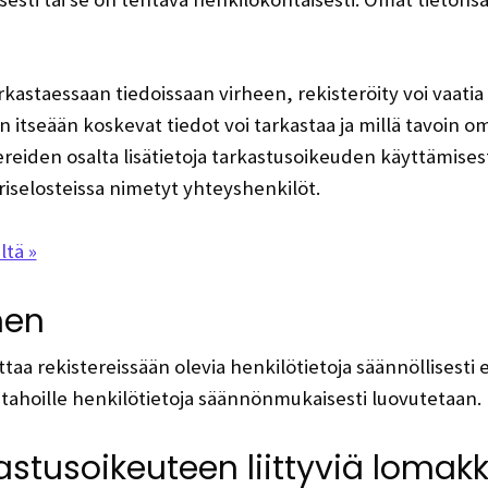
arkastaessaan tiedoissaan virheen, rekisteröity voi vaati
 itseään koskevat tiedot voi tarkastaa ja millä tavoin om
ereiden osalta lisätietoja tarkastusoikeuden käyttämise
iselosteissa nimetyt yhteyshenkilöt.
ltä »
nen
 rekistereissään olevia henkilötietoja säännöllisesti er
e tahoille henkilötietoja säännönmukaisesti luovutetaan.
astusoikeuteen liittyviä lomakk