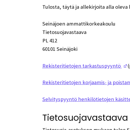
Tulosta, täytä ja allekirjoita alla olev
Seinäjoen ammattikorkeakoulu
Tietosuojavastaava
PL 412
60101 Seinäjoki
(
Rekisteritietojen tarkastuspyyntö
(
Rekisteritietojen korjaamis- ja poist
Selvityspyyntö henkilötietojen käsitt
Tietosuojavastaava
Tietosuoja-asetuksen mukaan tulee Se