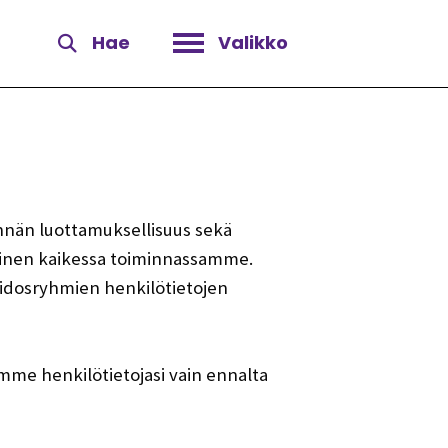
Hae
Valikko
Avaa valikko
innän luottamuksellisuus sekä
minen kaikessa toiminnassamme.
dosryhmien henkilötietojen
me henkilötietojasi vain ennalta