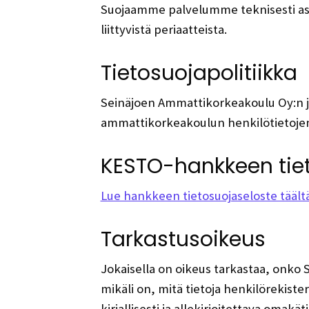
Suojaamme palvelumme teknisesti asi
liittyvistä periaatteista.
Tietosuojapolitiikka
Seinäjoen Ammattikorkeakoulu Oy:n jo
ammattikorkeakoulun henkilötietojen
KESTO-hankkeen tie
Lue hankkeen tietosuojaseloste täältä
Tarkastusoikeus
Jokaisella on oikeus tarkastaa, onko 
mikäli on, mitä tietoja henkilörekist
kirjallisesti ja allekirjoitettava omak