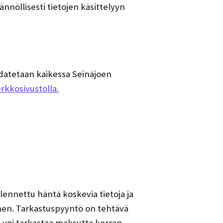
öllisesti tietojen käsittelyyn
datetaan kaikessa Seinäjoen
rkkosivustolla.
ennettu häntä koskevia tietoja ja
inen. Tarkastuspyyntö on tehtävä
sa voi tarkastaa maksutta kerran