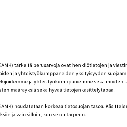
Vaihda kieltä
MK) tärkeitä perusarvoja ovat henkilötietojen ja viest
lijoiden ja yhteistyökumppaneiden yksityisyyden suojaa
ijöidemme ja yhteistyökumppaniemme sekä muiden si
sten määräyksiä sekä hyvää tietojenkäsittelytapaa.
AMK) noudatetaan korkeaa tietosuojan tasoa. Käsittelem
siin ja vain silloin, kun se on tarpeen.