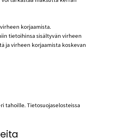
a virheen korjaamista.
iin tietoihinsa sisältyvän virheen
stä ja virheen korjaamista koskevan
i tahoille. Tietosuojaselosteissa
eita