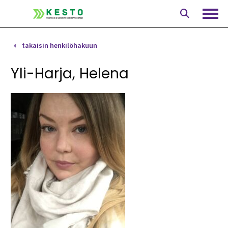
Siirry
sisältöön
Avaa
takaisin henkilöhakuun
Yli-Harja, Helena